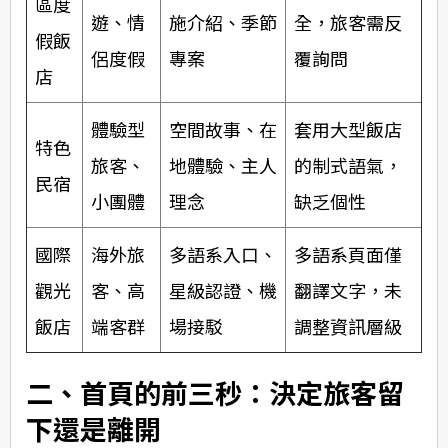
區度
遊、情
施介紹、季節
全，旅客需反
假飯
侶度假
專案
覆詢問
店
體驗型
空間故事、在
套用大型飯店
特色
旅客、
地體驗、主人
的制式語氣，
民宿
小團體
理念
缺乏個性
國際
海外旅
多語系入口、
多語系頁面僅
觀光
客、高
星級認證、機
翻譯文字，未
飯店
端客群
場接駁
調整資訊層級
二、首頁的前三秒：決定旅客留
下還是離開