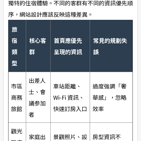
獨特的住宿體驗。不同的客群有不同的資訊優先順
序，網站設計應該反映這種差異。
旅
宿
核心客
首頁應優先
常見的規劃失
類
群
呈現的資訊
誤
型
出差人
市區
車站距離、
過度強調「奢
士、會
商務
Wi-Fi 資訊、
華感」，忽略
議参加
旅館
快速訂房入口
效率
者
觀光
家庭出
景觀照片、設
房型資訊不