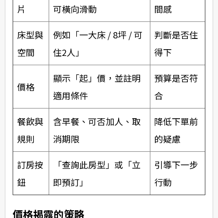
片
可橫向滑動
間感
床型與
例如「一大床 / 8坪 / 可
判斷是否住
空間
住2人」
得下
顯示「起」價，並註明
預算是否符
價格
適用條件
合
餐飲與
含早餐、可否加人、取
降低下單前
規則
消期限
的疑慮
訂房按
「查詢此房型」或「立
引導下一步
鈕
即預訂」
行動
價格揭露的策略